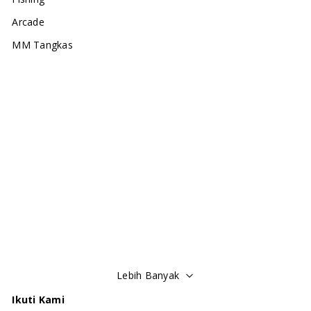
Arcade
MM Tangkas
Lebih Banyak
Ikuti Kami