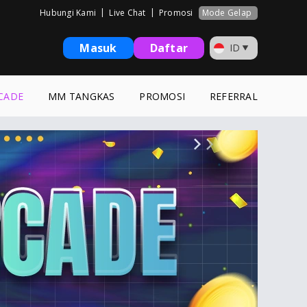
|
|
Hubungi Kami
Live Chat
Promosi
Mode Gelap
Masuk
Daftar
ID
CADE
MM TANGKAS
PROMOSI
REFERRAL