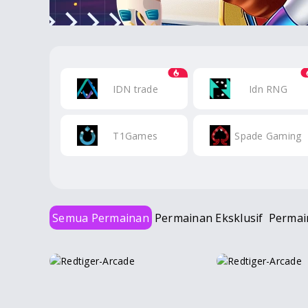
IDN trade
Idn RNG
T1Games
Spade Gaming
Habanero
Netent
Semua Permainan
Permainan Eksklusif
Permai
MM Tangkas