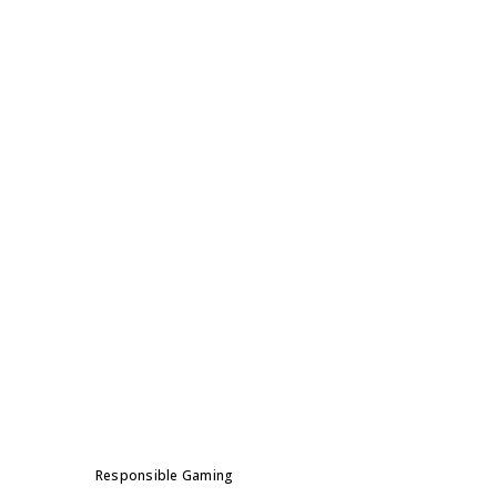
Responsible Gaming