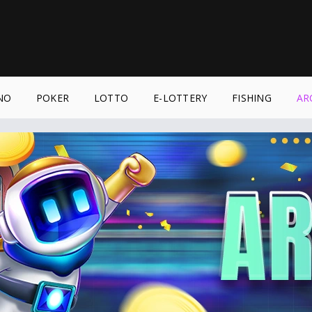
NO
POKER
LOTTO
E-LOTTERY
FISHING
AR