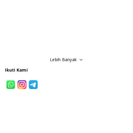
Lebih Banyak
Ikuti Kami