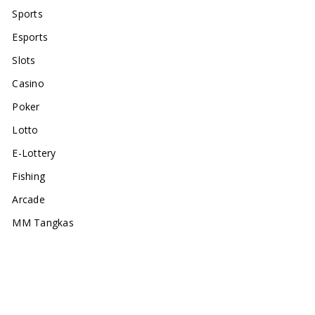
Sports
Esports
Slots
Casino
Poker
Lotto
E-Lottery
Fishing
Arcade
MM Tangkas