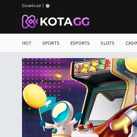
|
Download
HOT
SPORTS
ESPORTS
SLOTS
CASI