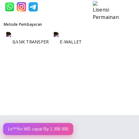
Metode Pembayaran
BANK TRANSFER
E-WALLET
Lo***An WD cepat Rp 1.358.000