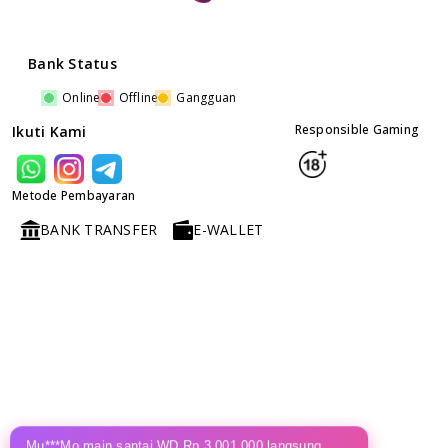
Bank Status
Online
Offline
Gangguan
Responsible Gaming
Ikuti Kami
Metode Pembayaran
BANK TRANSFER
E-WALLET