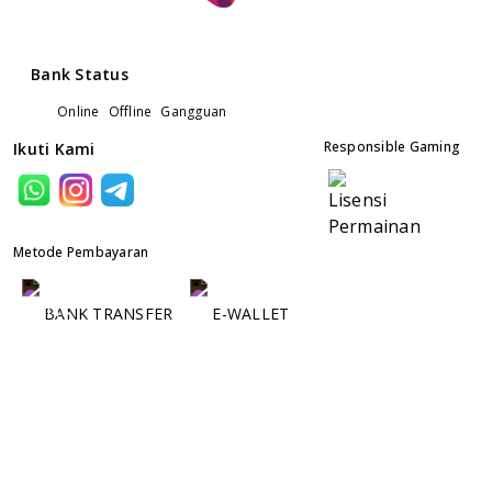
Bank Status
Online
Offline
Gangguan
Responsible Gaming
Ikuti Kami
Metode Pembayaran
BANK TRANSFER
E-WALLET