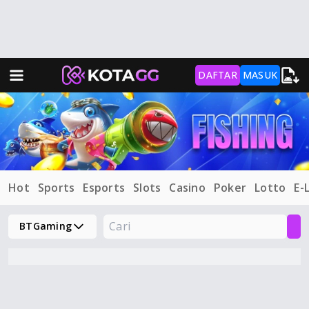
DAFTAR
MASUK
Hot
Sports
Esports
Slots
Casino
Poker
Lotto
E-
BTGaming